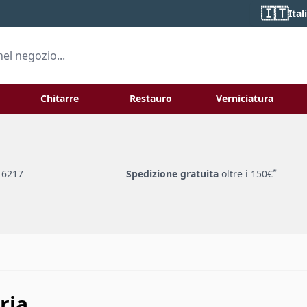
🇮🇹
Ital
Chitarre
Restauro
Verniciatura
 for Liuteria
Toggle submenu for
To
*
 6217
Spedizione gratuita
oltre i 150€
ria