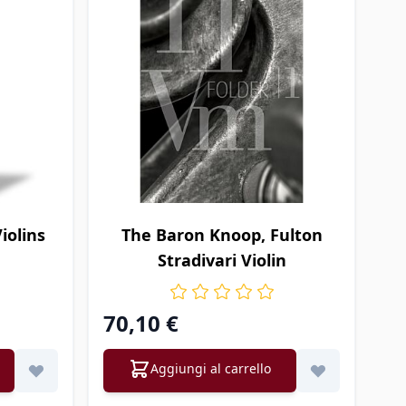
iolins
The Baron Knoop, Fulton
Stradivari Violin
70,10 €
Aggiungi al carrello