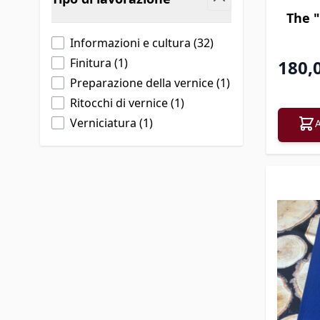
filter
The "
products available
Informazioni e cultura
(
32
)
products available
Finitura
(
1
)
180,
products availabl
Preparazione della vernice
(
1
)
products available
Ritocchi di vernice
(
1
)
products available
Verniciatura
(
1
)
A