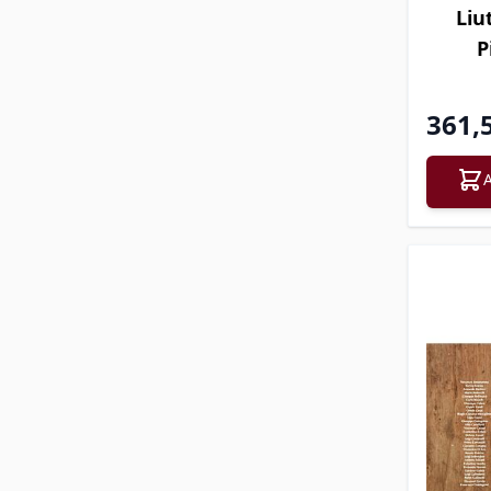
Liu
P
361,
A