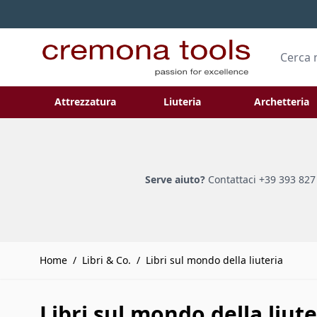
Salta al contenuto
Cerca
Attrezzatura
Liuteria
Archetteria
Toggle submenu for Attrezzatura
Toggle submenu
Serve aiuto?
Contattaci +39 393 827
Home
/
Libri & Co.
/
Libri sul mondo della liuteria
Libri sul mondo della liute