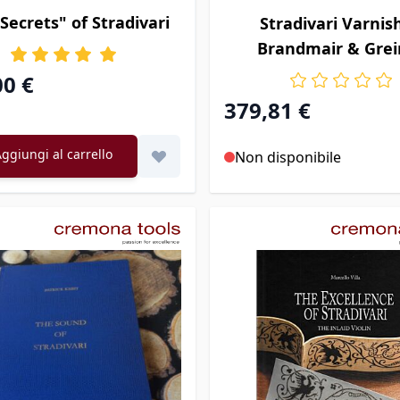
Secrets" of Stradivari
Stradivari Varnish
Brandmair & Grei
00 €
e
379,81 €
ggiungi al carrello
Non disponibile