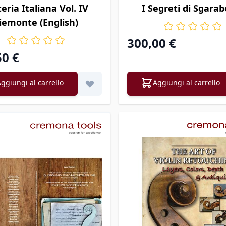
teria Italiana Vol. IV
I Segreti di Sgarab
iemonte (English)
300,00 €
50 €
ggiungi al carrello
Aggiungi al carrello