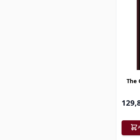
The 
129,
A