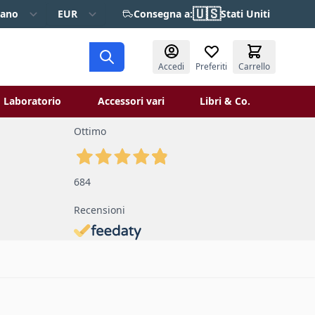
🇺🇸
iano
EUR
Consegna a:
Stati Uniti
Accedi
Preferiti
Carrello
Laboratorio
Accessori vari
Libri & Co.
 Restauro
ggle submenu for Verniciatura
Toggle submenu for Laboratorio
Toggle 
Ottimo
684
Recensioni