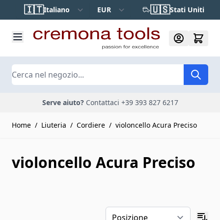
Salta al contenuto
🇮🇹
🇺🇸
Italiano
EUR
Stati Uniti
Cerca
Serve aiuto?
Contattaci +39 393 827 6217
Home
/
Liuteria
/
Cordiere
/
violoncello Acura Preciso
violoncello Acura Preciso