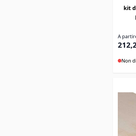
Il prezz
kit 
A partir
212,
Non di