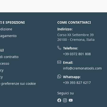
 E SPEDIZIONI
COME CONTATTARCI
edizione
Indirizzo:
Corso XX Settembre 39
 pagamento
26100 - Cremona, Italia
Telefono:
LI
+39 0372 801 808
di contratto
Email:
ecesso
info@cremonatools.com
icy
cy
Whatsapp:
+39 393 827 6217
 preferenze sui cookie
Seguici su
Facebook
Instagram
YouTube