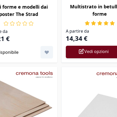
Il prezzo dipende dalle op
o dipende dalle opzioni scelte nella pagina prodotto
Multistrato in betul
di forme e modelli dai
forme
poster The Strad
A partire da
e da
14,34 €
21 €
Vedi opzioni
sponibile