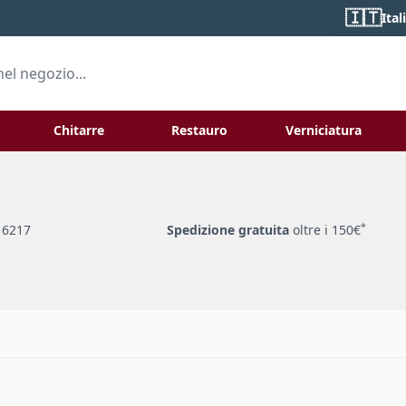
🇮🇹
Ital
Chitarre
Restauro
Verniciatura
 for Liuteria
Toggle submenu for
To
*
 6217
Spedizione gratuita
oltre i 150€