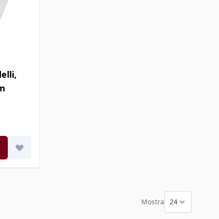
lli,
mm
Mostra