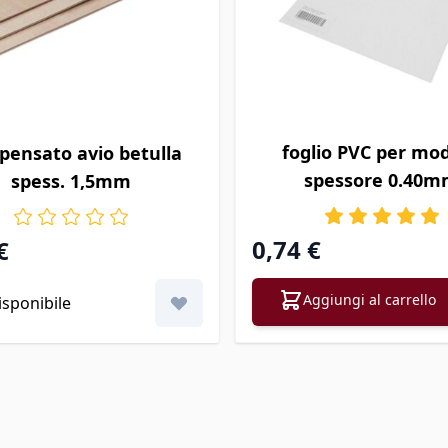
foglio PVC per mode
ensato avio betulla
spessore 0.40
spess. 1,5mm
0,74 €
€
Aggiungi al carrello
sponibile