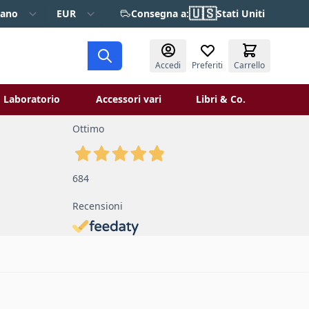
🇺🇸
iano
EUR
Consegna a:
Stati Uniti
Accedi
Preferiti
Carrello
Laboratorio
Accessori vari
Libri & Co.
 Restauro
ggle submenu for Verniciatura
Toggle submenu for Laboratorio
Toggle 
Ottimo
684
Recensioni