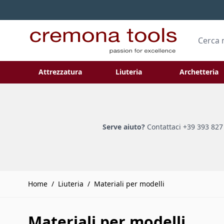
Salta al contenuto
Cerca
Attrezzatura
Liuteria
Archetteria
Toggle submenu for Attrezzatura
Toggle submenu
Serve aiuto?
Contattaci +39 393 827
Home
/
Liuteria
/
Materiali per modelli
Materiali per modelli