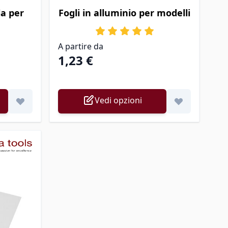
zioni scelte nella pagina prodotto
Il prezzo dipende dalle opzioni scelte nella
la per
Fogli in alluminio per modelli
A partire da
1,23 €
Vedi opzioni