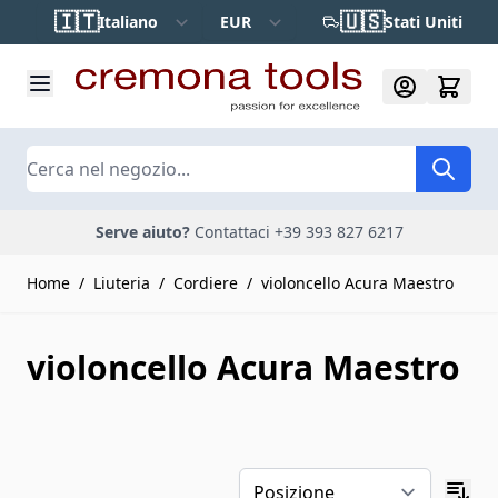
Salta al contenuto
🇮🇹
🇺🇸
Italiano
EUR
Stati Uniti
Cerca
Serve aiuto?
Contattaci +39 393 827 6217
Home
/
Liuteria
/
Cordiere
/
violoncello Acura Maestro
violoncello Acura Maestro