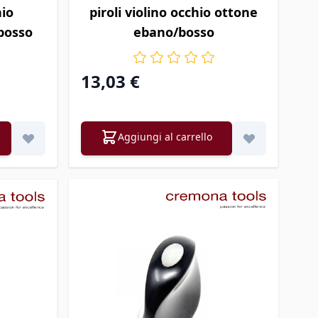
hio
piroli violino occhio ottone
bosso
ebano/bosso
13,03 €
Aggiungi al carrello