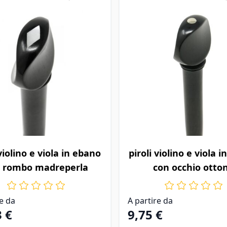
o dipende dalle opzioni scelte nella pagina prodotto
Il prezzo dipende dalle op
 violino e viola in ebano
piroli violino e viola 
 rombo madreperla
con occhio otto
re da
A partire da
3 €
9,75 €