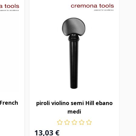
zioni scelte nella pagina prodotto
 French
piroli violino semi Hill ebano
medi
13,03 €