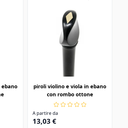
zioni scelte nella pagina prodotto
Il prezzo dipende dalle opzioni scelte nella
in ebano
piroli violino e viola in ebano
ne
con rombo ottone
A partire da
13,03 €