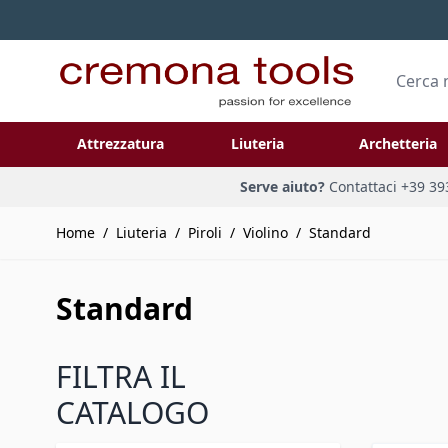
Salta al contenuto
Cerca
Attrezzatura
Liuteria
Archetteria
Toggle submenu for Attrezzatura
Toggle submenu
Serve aiuto?
Contattaci +39 39
Home
/
Liuteria
/
Piroli
/
Violino
/
Standard
Standard
FILTRA IL
CATALOGO