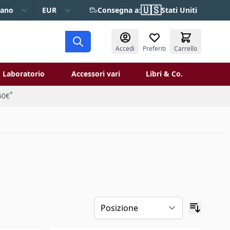
🇺🇸
iano
EUR
Consegna a:
Stati Uniti
Accedi
Preferiti
Carrello
Laboratorio
Accessori vari
Libri & Co.
 Restauro
ggle submenu for Verniciatura
Toggle submenu for Laboratorio
Toggle 
*
50€