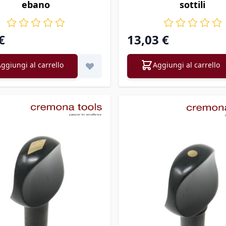
ebano
sottili
€
13,03 €
ggiungi al carrello
Aggiungi al carrello