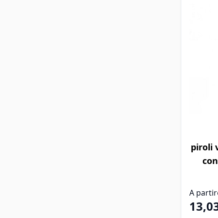
Il prezz
piroli
con
A parti
13,0