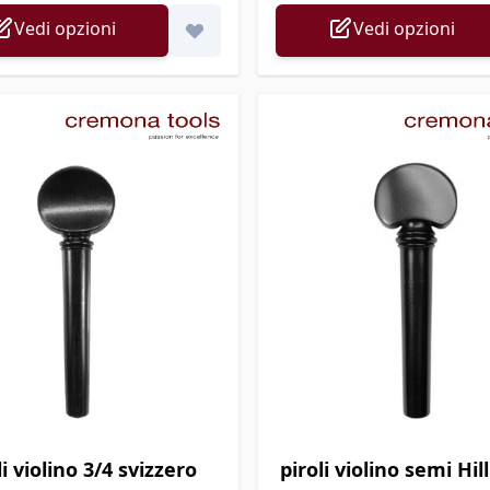
Vedi opzioni
Vedi opzioni
li violino 3/4 svizzero
piroli violino semi Hi