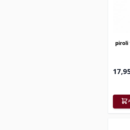
pirol
17,9
A