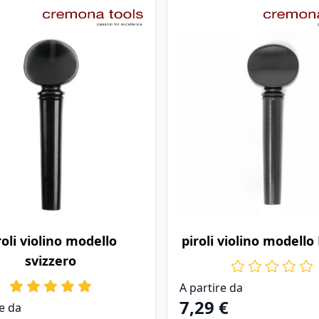
o dipende dalle opzioni scelte nella pagina prodotto
Il prezzo dipende dalle op
roli violino modello
piroli violino modello
svizzero
A partire da
7,29 €
re da