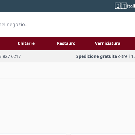
🇮🇹
Ital
Chitarre
Restauro
Verniciatura
 for Liuteria
Toggle submenu for
To
3 827 6217
Spedizione gratuita
oltre i 1