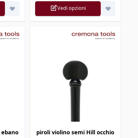
Vedi opzioni
ll ebano
piroli violino semi Hill occhio