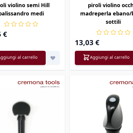
oli violino semi Hill
piroli violino occ
palissandro medi
madreperla ebano/
sottili
5 €
13,03 €
ggiungi al carrello
Aggiungi al carrello