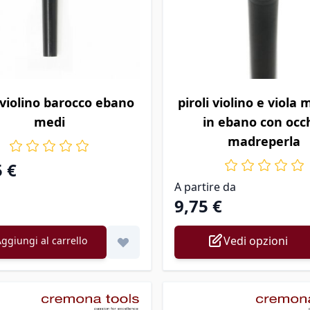
Il prezzo dipende dalle op
i violino barocco ebano
piroli violino e viola
medi
in ebano con occ
madreperla
5 €
A partire da
9,75 €
Vedi opzioni
ggiungi al carrello