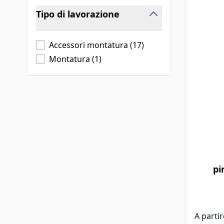
Salta alla lista prodotti
Tipo di lavorazione
filter
products available
Accessori montatura
(
17
)
products available
Montatura
(
1
)
Il prezz
pi
A parti