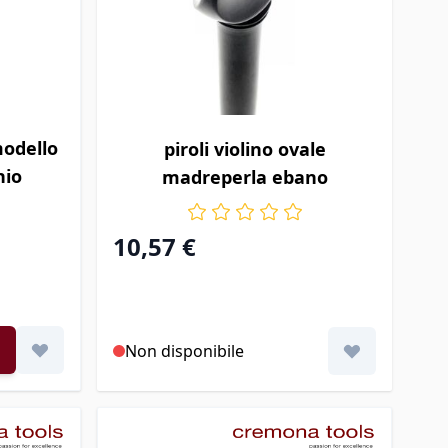
zioni scelte nella pagina prodotto
 modello
piroli violino ovale
hio
madreperla ebano
10,57 €
Non disponibile