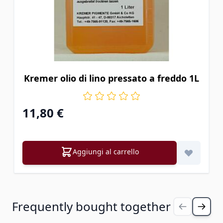
Kremer olio di lino pressato a freddo 1L
11,80 €
Aggiungi al carrello
Premi per saltare il carosello
Frequently bought together