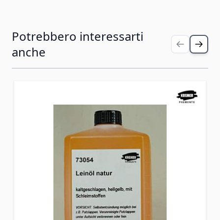
Potrebbero interessarti
Premi per saltare il carosello
anche