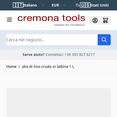
Salta al contenuto
🇮🇹
🇺🇸
Italiano
EUR
Stati Uniti
Cerca
Serve aiuto?
Contattaci +39 393 827 6217
Home
/
olio di lino crudo in lattina 1 L