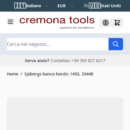
Salta al contenuto
🇮🇹
🇺🇸
Italiano
EUR
Stati Uniti
Cerca
Serve aiuto?
Contattaci +39 393 827 6217
Home
/
Sjöbergs banco Nordic 1450, 33448