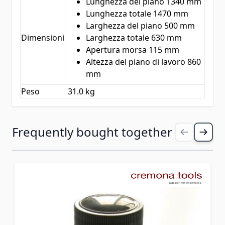
Lunghezza del piano 1340 mm
Lunghezza totale 1470 mm
Larghezza del piano 500 mm
Dimensioni
Larghezza totale 630 mm
Apertura morsa 115 mm
Altezza del piano di lavoro 860
mm
Peso
31.0 kg
Premi per saltare il carosello
Frequently bought together