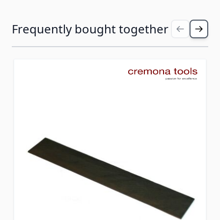
Premi per saltare il carosello
Frequently bought together