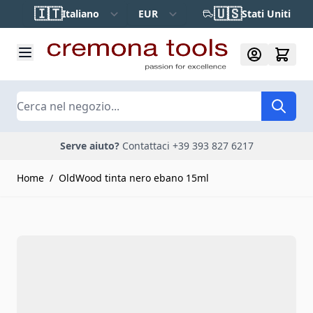
Salta al contenuto
🇮🇹
🇺🇸
Italiano
EUR
Stati Uniti
Cerca
Serve aiuto?
Contattaci +39 393 827 6217
Home
/
OldWood tinta nero ebano 15ml