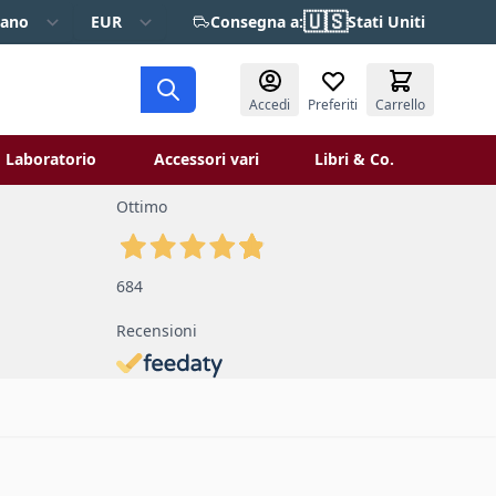
🇺🇸
iano
EUR
Consegna a:
Stati Uniti
Accedi
Preferiti
Carrello
Laboratorio
Accessori vari
Libri & Co.
 Restauro
ggle submenu for Verniciatura
Toggle submenu for Laboratorio
Toggle 
Ottimo
684
Recensioni