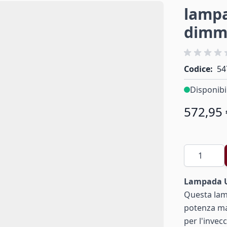
lamp
dimm
Codice:
54
Disponibi
572,95 
Quantità
Lampada UV
Questa lam
potenza ma
per l'invec