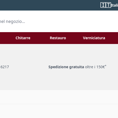
🇮🇹
Ital
Chitarre
Restauro
Verniciatura
 for Liuteria
Toggle submenu for
To
*
 6217
Spedizione gratuita
oltre i 150€