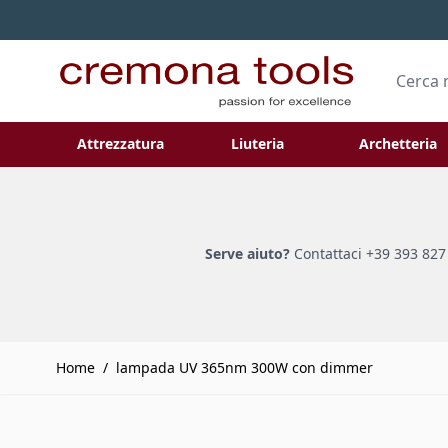
Salta al contenuto
Cerca
Attrezzatura
Liuteria
Archetteria
Toggle submenu for Attrezzatura
Toggle submenu
Serve aiuto?
Contattaci +39 393 827
Home
/
lampada UV 365nm 300W con dimmer