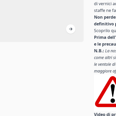
di vernici 
staffe ne fa
Non perder
definitivo 
Scoprilo q
Prima dell
e le preca
N.B.:
La no
come altri si
le ventole d
maggiore aff
Video di pr