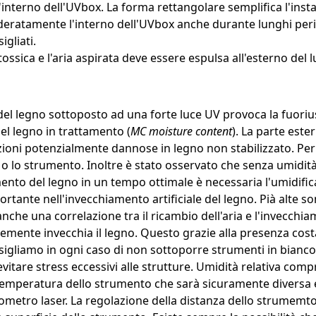
l'interno dell'UVbox. La forma rettangolare semplifica l'inst
deratamente l'interno dell'UVbox anche durante lunghi perio
gliati.
 tossica e l'aria aspirata deve essere espulsa all'esterno del
del legno sottoposto ad una forte luce UV provoca la fuorius
el legno in trattamento (
MC moisture content
). La parte est
zioni potenzialmente dannose in legno non stabilizzato. Per 
gno o lo strumento. Inoltre è stato osservato che senza umidi
nto del legno in un tempo ottimale è necessaria l'umidifica
rtante nell'invecchiamento artificiale del legno. Pià alte 
anche una correlazione tra il ricambio dell'aria e l'invecch
ocemente invecchia il legno. Questo grazie alla presenza cost
onsigliamo in ogni caso di non sottoporre strumenti in bianc
itare stress eccessivi alle strutture. Umidità relativa compr
La temperatura dello strumento che sarà sicuramente diversa 
mometro laser. La regolazione della distanza dello strumemt