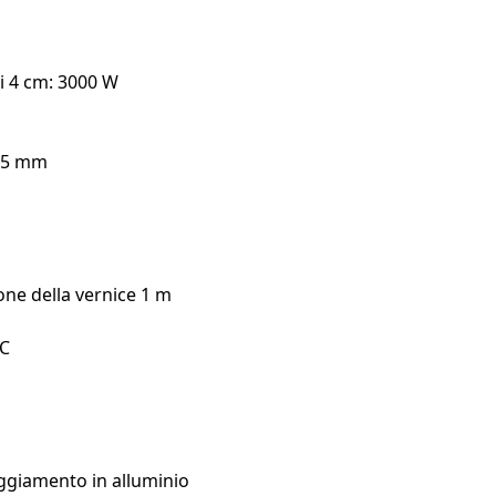
i 4 cm: 3000 W
05 mm
o
one della vernice 1 m
°C
ggiamento in alluminio